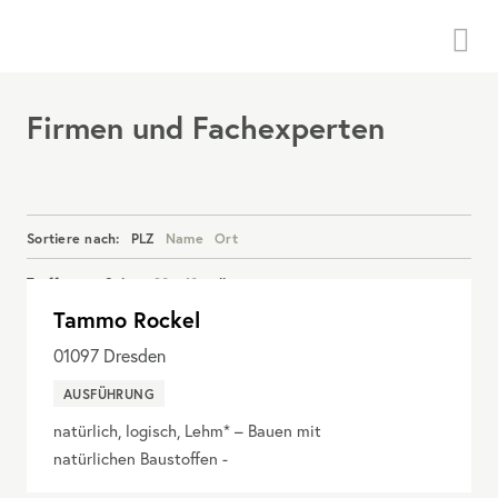
Menü
Firmen und Fachexperten
Sortiere nach:
PLZ
Name
Ort
Treffer pro Seite:
20
40
alle
Tammo Rockel
Details anzeigen
01097
Dresden
AUSFÜHRUNG
natürlich, logisch, Lehm* – Bauen mit
natürlichen Baustoffen -