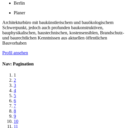
Berlin
Planer
Architekturbüro mit baukünstlerischem und bauökologischem
Schwerpunkt, jedoch auch profunden baukonstruktiven,
bauphysikalischen, haustechnischen, kostensensiblen, Brandschutz-
und baurechtlichen Kenntnissen aus aktuellen öffentlichen
Bauvorhaben
Profil ansehen
Nav: Pagination
1
2
3
4
5
6
7
8
9
10
11