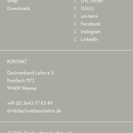
Shop
DVL Forum
Downloads
ISSUU
uni-terra
Facebook
Instagram
LinkedIn
KONTAKT
Dachverband Lehm e.V.
DACHVERBAND
Stephan
Stephan
Dachverband
Postfach 1172
LEHM
Jörchel
Jörchel
Lehm
99409
Weimar
E.V.
e.V.
Germany
Als
+49
(0)
3643 77 83 49
Bundesverband
dvl@dachverband-lehm.de
zur
www.dachverband-
Förderung
lehm.de
© 2026 Dachverband Lehm. e.V.