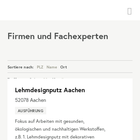
Menü
Firmen und Fachexperten
Sortiere nach:
PLZ
Name
Ort
Treffer pro Seite:
20
40
alle
Lehmdesignputz Aachen
Details anzeigen
52078
Aachen
AUSFÜHRUNG
Fokus auf Arbeiten mit gesunden,
ökologischen und nachhaltigen Werkstoffen,
z.B. 1. Lehmdesignputz mit dekorativen