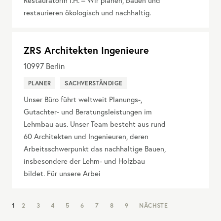
Restauratorin i.H. – Wir planen, bauen und
restaurieren ökologisch und nachhaltig.
ZRS Architekten Ingenieure
10997
Berlin
PLANER
SACHVERSTÄNDIGE
Unser Büro führt weltweit Planungs-,
Gutachter- und Beratungsleistungen im
Lehmbau aus. Unser Team besteht aus rund
60 Architekten und Ingenieuren, deren
Arbeitsschwerpunkt das nachhaltige Bauen,
insbesondere der Lehm- und Holzbau
bildet. Für unsere Arbei
NAV:
1
2
3
4
5
6
7
8
9
NÄCHSTE
PAGINATION