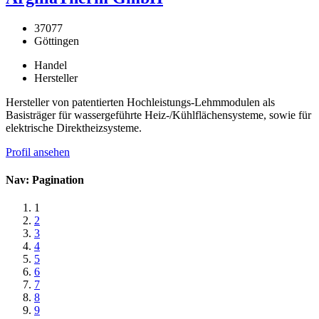
37077
Göttingen
Handel
Hersteller
Hersteller von patentierten Hochleistungs-Lehmmodulen als
Basisträger für wassergeführte Heiz-/Kühlflächensysteme, sowie für
elektrische Direktheizsysteme.
Profil ansehen
Nav: Pagination
1
2
3
4
5
6
7
8
9