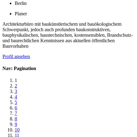
Berlin
Planer
Architekturbüro mit baukünstlerischem und bauökologischem
Schwerpunkt, jedoch auch profunden baukonstruktiven,
bauphysikalischen, haustechnischen, kostensensiblen, Brandschutz-
und baurechtlichen Kenntnissen aus aktuellen öffentlichen
Bauvorhaben
Profil ansehen
Nav: Pagination
1
2
3
4
5
6
7
8
9
10
11