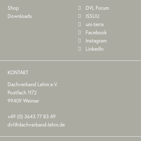
Shop
DVL Forum
Downloads
ISSUU
uni-terra
Facebook
Instagram
LinkedIn
KONTAKT
Dachverband Lehm e.V.
DACHVERBAND
Stephan
Stephan
Dachverband
Postfach 1172
LEHM
Jörchel
Jörchel
Lehm
99409
Weimar
E.V.
e.V.
Germany
Als
+49
(0)
3643 77 83 49
Bundesverband
dvl@dachverband-lehm.de
zur
www.dachverband-
Förderung
lehm.de