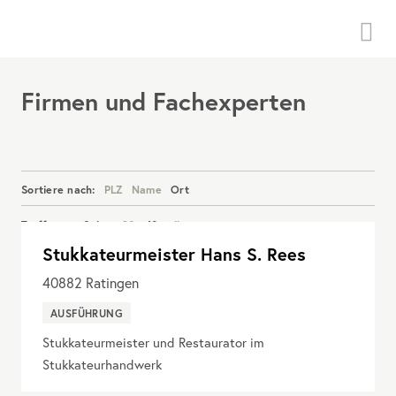
Menü
Firmen und Fachexperten
Sortiere nach:
PLZ
Name
Ort
Treffer pro Seite:
20
40
alle
Stukkateurmeister Hans S. Rees
Details anzeigen
40882
Ratingen
AUSFÜHRUNG
Stukkateurmeister und Restaurator im
Stukkateurhandwerk