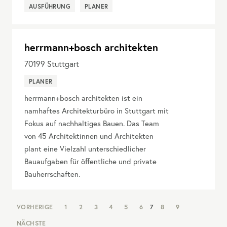
AUSFÜHRUNG
PLANER
herrmann+bosch architekten
70199
Stuttgart
PLANER
herrmann+bosch architekten ist ein
namhaftes Architekturbüro in Stuttgart mit
Fokus auf nachhaltiges Bauen. Das Team
von 45 Architektinnen und Architekten
plant eine Vielzahl unterschiedlicher
Bauaufgaben für öffentliche und private
Bauherrschaften.
NAV:
VORHERIGE
1
2
3
4
5
6
7
8
9
PAGINATION
NÄCHSTE