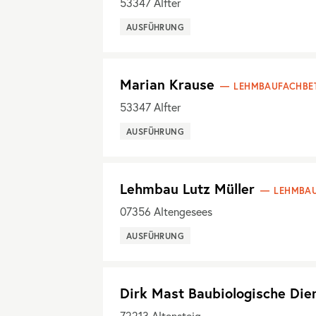
53347
Alfter
AUSFÜHRUNG
Marian Krause
LEHMBAUFACHBET
53347
Alfter
AUSFÜHRUNG
Lehmbau Lutz Müller
LEHMBAU
07356
Altengesees
AUSFÜHRUNG
Dirk Mast Baubiologische Die
72213
Altensteig