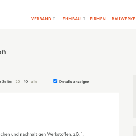
VERBAND
LEHMBAU
FIRMEN
BAUWERKE
en
o Seite:
20
40
alle
Details anzeigen
chen und nachhaltigen Werkstoffen, z.B. 1.