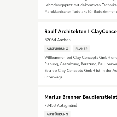
Lehmdesignputz mit dekorativen Techniken 
Marokkanischer Tadelakt für Badezimmer 
Raulf Architekten I ClayCon
52064
Aachen
AUSFÜHRUNG
PLANER
Willkommen bei Clay Concepts GmbH und Ra
Planung, Gestaltung, Beratung, Bauüberw
Betrieb Clay Concepts GmbH ist in der A
unterwegs
Marius Brenner Baudienstleis
73453
Abtsgmünd
AUSFÜHRUNG