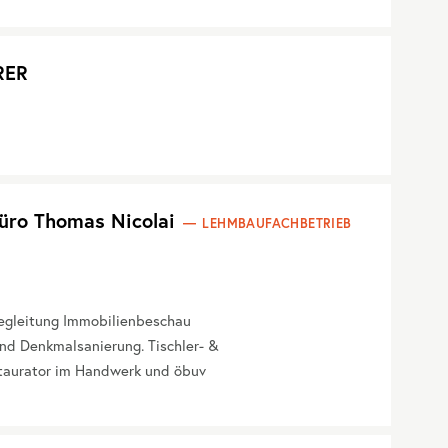
RER
üro Thomas Nicolai
LEHMBAUFACHBETRIEB
begleitung Immobilienbeschau
nd Denkmalsanierung. Tischler- &
taurator im Handwerk und öbuv