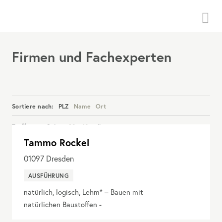
Menü
Firmen und Fachexperten
Sortiere nach:
PLZ
Name
Ort
Treffer pro Seite:
20
40
alle
Tammo Rockel
Details anzeigen
01097
Dresden
AUSFÜHRUNG
natürlich, logisch, Lehm* – Bauen mit
natürlichen Baustoffen -