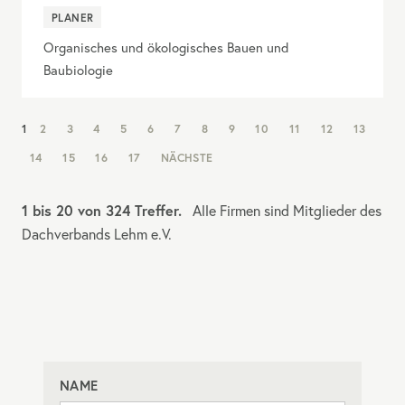
PLANER
Organisches und ökologisches Bauen und
Baubiologie
NAV:
1
2
3
4
5
6
7
8
9
10
11
12
13
PAGINATION
14
15
16
17
NÄCHSTE
1 bis 20 von 324 Treffer.
Alle Firmen sind Mitglieder des
Dachverbands Lehm e.V.
NAME