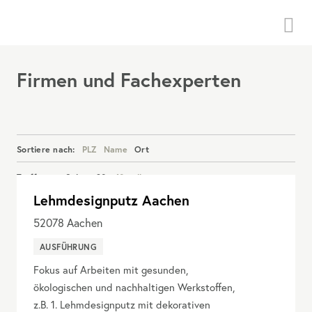
Menü
Firmen und Fachexperten
Sortiere nach:
PLZ
Name
Ort
Treffer pro Seite:
20
40
alle
Lehmdesignputz Aachen
Details anzeigen
52078
Aachen
AUSFÜHRUNG
Fokus auf Arbeiten mit gesunden,
ökologischen und nachhaltigen Werkstoffen,
z.B. 1. Lehmdesignputz mit dekorativen