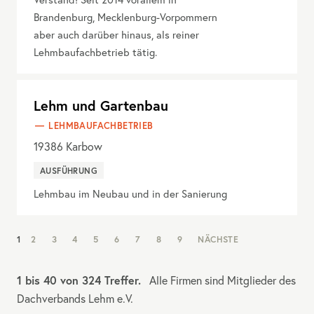
Brandenburg, Mecklenburg-Vorpommern
aber auch darüber hinaus, als reiner
Lehmbaufachbetrieb tätig.
Lehm und Gartenbau
LEHMBAUFACHBETRIEB
19386
Karbow
AUSFÜHRUNG
Lehmbau im Neubau und in der Sanierung
NAV:
1
2
3
4
5
6
7
8
9
NÄCHSTE
PAGINATION
1 bis 40 von 324 Treffer.
Alle Firmen sind Mitglieder des
Dachverbands Lehm e.V.