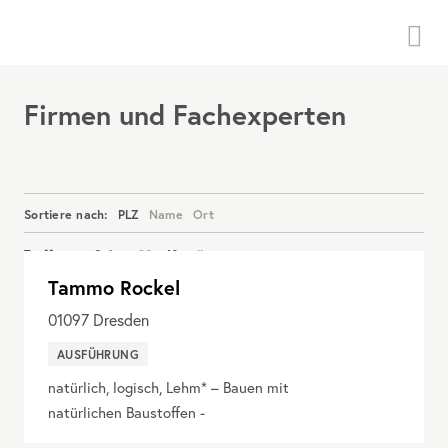
Menü
Firmen und Fachexperten
Sortiere nach:
PLZ
Name
Ort
Treffer pro Seite:
20
40
alle
Tammo Rockel
Details anzeigen
01097
Dresden
AUSFÜHRUNG
natürlich, logisch, Lehm* – Bauen mit
natürlichen Baustoffen -