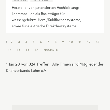
Hersteller von patentierten Hochleistungs-
Lehmmodulen als Basisträger für
wassergeführte Heiz-/Kühlflächensysteme,
sowie für elektrische Direktheizsysteme.
NAV:
1
2
3
4
5
6
7
8
9
10
11
12
13
PAGINATION
14
15
16
17
NÄCHSTE
1 bis 20 von 324 Treffer.
Alle Firmen sind Mitglieder des
Dachverbands Lehm e.V.