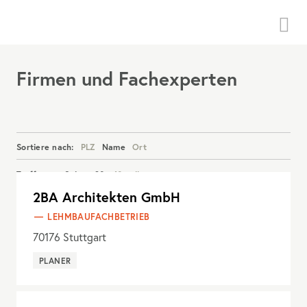
Menü
Firmen und Fachexperten
Sortiere nach:
PLZ
Name
Ort
Treffer pro Seite:
20
40
alle
2BA Architekten GmbH
Details anzeigen
LEHMBAUFACHBETRIEB
70176
Stuttgart
PLANER