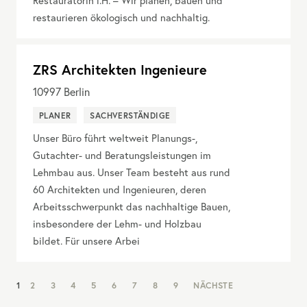
Restauratorin i.H. – Wir planen, bauen und
restaurieren ökologisch und nachhaltig.
ZRS Architekten Ingenieure
10997
Berlin
PLANER
SACHVERSTÄNDIGE
Unser Büro führt weltweit Planungs-,
Gutachter- und Beratungsleistungen im
Lehmbau aus. Unser Team besteht aus rund
60 Architekten und Ingenieuren, deren
Arbeitsschwerpunkt das nachhaltige Bauen,
insbesondere der Lehm- und Holzbau
bildet. Für unsere Arbei
NAV:
1
2
3
4
5
6
7
8
9
NÄCHSTE
PAGINATION