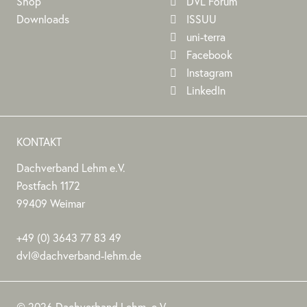
Shop
DVL Forum
Downloads
ISSUU
uni-terra
Facebook
Instagram
LinkedIn
KONTAKT
Dachverband Lehm e.V.
DACHVERBAND
Stephan
Stephan
Dachverband
Postfach 1172
LEHM
Jörchel
Jörchel
Lehm
99409
Weimar
E.V.
e.V.
Germany
Als
+49
(0)
3643 77 83 49
Bundesverband
dvl@dachverband-lehm.de
zur
www.dachverband-
Förderung
lehm.de
© 2026 Dachverband Lehm. e.V.