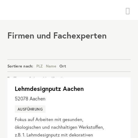
Menü
Firmen und Fachexperten
Sortiere nach:
PLZ
Name
Ort
Treffer pro Seite:
20
40
alle
Lehmdesignputz Aachen
Details anzeigen
52078
Aachen
AUSFÜHRUNG
Fokus auf Arbeiten mit gesunden,
ökologischen und nachhaltigen Werkstoffen,
z.B. 1. Lehmdesignputz mit dekorativen