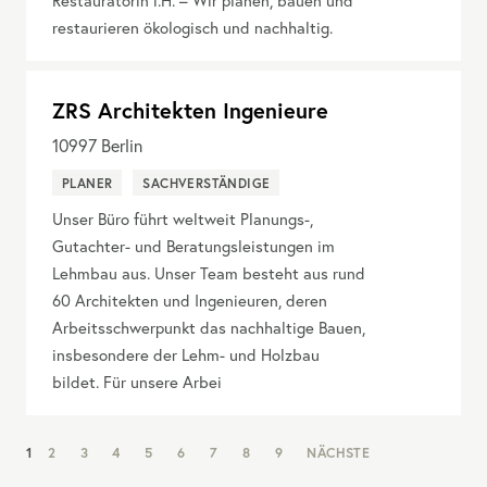
Restauratorin i.H. – Wir planen, bauen und
restaurieren ökologisch und nachhaltig.
ZRS Architekten Ingenieure
10997
Berlin
PLANER
SACHVERSTÄNDIGE
Unser Büro führt weltweit Planungs-,
Gutachter- und Beratungsleistungen im
Lehmbau aus. Unser Team besteht aus rund
60 Architekten und Ingenieuren, deren
Arbeitsschwerpunkt das nachhaltige Bauen,
insbesondere der Lehm- und Holzbau
bildet. Für unsere Arbei
NAV:
1
2
3
4
5
6
7
8
9
NÄCHSTE
PAGINATION