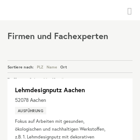
Menü
Firmen und Fachexperten
Sortiere nach:
PLZ
Name
Ort
Treffer pro Seite:
20
40
alle
Lehmdesignputz Aachen
Details anzeigen
52078
Aachen
AUSFÜHRUNG
Fokus auf Arbeiten mit gesunden,
ökologischen und nachhaltigen Werkstoffen,
z.B. 1. Lehmdesignputz mit dekorativen