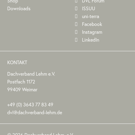
Shop
DVL Forum
Downloads
ISSUU
uni-terra
Facebook
Instagram
LinkedIn
KONTAKT
Dachverband Lehm e.V.
DACHVERBAND
Stephan
Stephan
Dachverband
Postfach 1172
LEHM
Jörchel
Jörchel
Lehm
99409
Weimar
E.V.
e.V.
Germany
Als
+49
(0)
3643 77 83 49
Bundesverband
dvl@dachverband-lehm.de
zur
www.dachverband-
Förderung
lehm.de
© 2026 Dachverband Lehm. e.V.