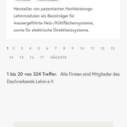
Hersteller von patentierten Hochleistungs-
Lehmmodulen als Basisträger für
wassergeführte Heiz-/Kühlflächensysteme,
sowie für elektrische Direktheizsysteme.
NAV:
1
2
3
4
5
6
7
8
9
10
11
12
13
PAGINATION
14
15
16
17
NÄCHSTE
1 bis 20 von 324 Treffer.
Alle Firmen sind Mitglieder des
Dachverbands Lehm e.V.