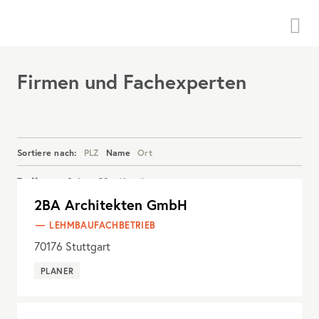
Menü
Firmen und Fachexperten
Sortiere nach:
PLZ
Name
Ort
Treffer pro Seite:
20
40
alle
2BA Architekten GmbH
Details anzeigen
LEHMBAUFACHBETRIEB
70176
Stuttgart
PLANER