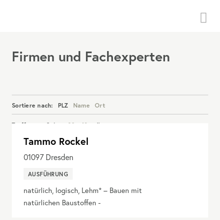
Menü
Firmen und Fachexperten
Sortiere nach:
PLZ
Name
Ort
Treffer pro Seite:
20
40
alle
Tammo Rockel
Details anzeigen
01097
Dresden
AUSFÜHRUNG
natürlich, logisch, Lehm* – Bauen mit
natürlichen Baustoffen -