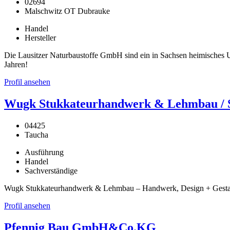
02694
Malschwitz OT Dubrauke
Handel
Hersteller
Die Lausitzer Naturbaustoffe GmbH sind ein in Sachsen heimisches Un
Jahren!
Profil ansehen
Wugk Stukkateurhandwerk & Lehmbau / St
04425
Taucha
Ausführung
Handel
Sachverständige
Wugk Stukkateurhandwerk & Lehmbau – Handwerk, Design + Gestaltu
Profil ansehen
Pfennig Bau GmbH&Co.KG