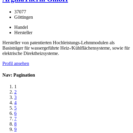
37077
Göttingen
Handel
Hersteller
Hersteller von patentierten Hochleistungs-Lehmmodulen als
Basisträger für wassergeführte Heiz-/Kühlflächensysteme, sowie für
elektrische Direktheizsysteme.
Profil ansehen
Nav: Pagination
1
2
3
4
5
6
7
8
9