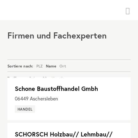
Menü
Firmen und Fachexperten
Sortiere nach:
PLZ
Name
Ort
Treffer pro Seite:
20
40
alle
Schone Baustoffhandel Gmbh
Details anzeigen
06449
Aschersleben
HANDEL
SCHORSCH Holzbau// Lehmbau//