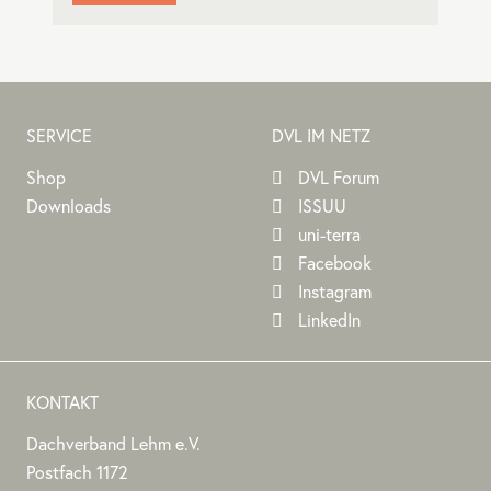
SERVICE
DVL IM NETZ
Shop
DVL Forum
Downloads
ISSUU
uni-terra
Facebook
Instagram
LinkedIn
KONTAKT
Dachverband Lehm e.V.
DACHVERBAND
Stephan
Stephan
Dachverband
Postfach 1172
LEHM