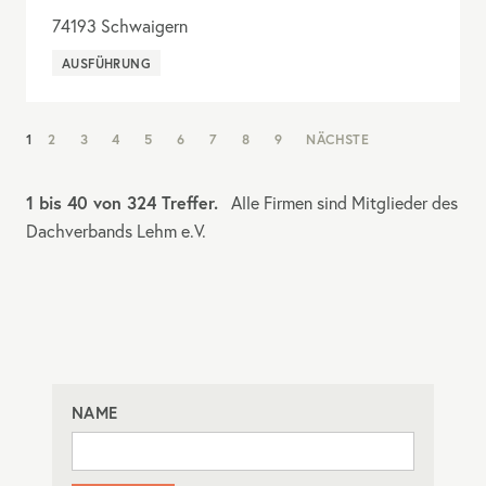
74193
Schwaigern
AUSFÜHRUNG
NAV:
1
2
3
4
5
6
7
8
9
NÄCHSTE
PAGINATION
1 bis 40 von 324 Treffer.
Alle Firmen sind Mitglieder des
Dachverbands Lehm e.V.
NAME