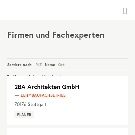
Menü
Firmen und Fachexperten
Sortiere nach:
PLZ
Name
Ort
Treffer pro Seite:
20
40
alle
2BA Architekten GmbH
Details anzeigen
LEHMBAUFACHBETRIEB
70176
Stuttgart
PLANER