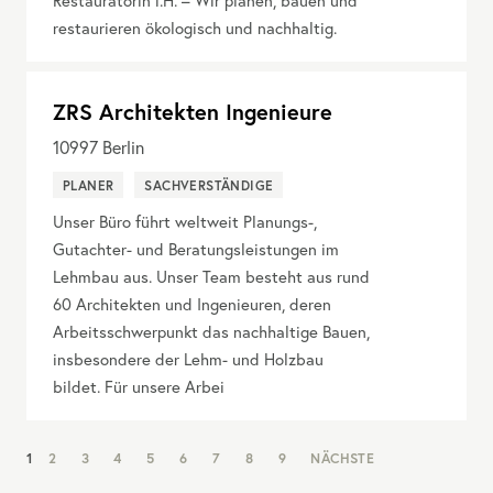
Restauratorin i.H. – Wir planen, bauen und
restaurieren ökologisch und nachhaltig.
ZRS Architekten Ingenieure
10997
Berlin
PLANER
SACHVERSTÄNDIGE
Unser Büro führt weltweit Planungs-,
Gutachter- und Beratungsleistungen im
Lehmbau aus. Unser Team besteht aus rund
60 Architekten und Ingenieuren, deren
Arbeitsschwerpunkt das nachhaltige Bauen,
insbesondere der Lehm- und Holzbau
bildet. Für unsere Arbei
NAV:
1
2
3
4
5
6
7
8
9
NÄCHSTE
PAGINATION