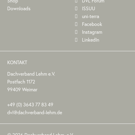
Shop
DVL Forum
Downloads
ISSUU
uni-terra
Facebook
Instagram
LinkedIn
KONTAKT
Dachverband Lehm e.V.
DACHVERBAND
Stephan
Stephan
Dachverband
Postfach 1172
LEHM
Jörchel
Jörchel
Lehm
99409
Weimar
E.V.
e.V.
Germany
Als
+49
(0)
3643 77 83 49
Bundesverband
dvl@dachverband-lehm.de
zur
www.dachverband-
Förderung
lehm.de
© 2026 Dachverband Lehm. e.V.