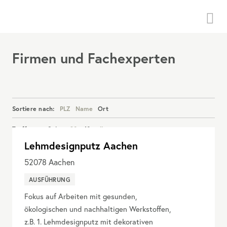
Menü
Firmen und Fachexperten
Sortiere nach:
PLZ
Name
Ort
Treffer pro Seite:
20
40
alle
Lehmdesignputz Aachen
Details anzeigen
52078
Aachen
AUSFÜHRUNG
Fokus auf Arbeiten mit gesunden,
ökologischen und nachhaltigen Werkstoffen,
z.B. 1. Lehmdesignputz mit dekorativen