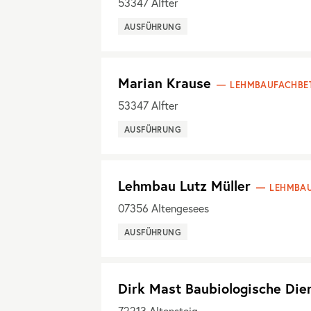
53347
Alfter
AUSFÜHRUNG
Marian Krause
LEHMBAUFACHBET
53347
Alfter
AUSFÜHRUNG
Lehmbau Lutz Müller
LEHMBAU
07356
Altengesees
AUSFÜHRUNG
Dirk Mast Baubiologische Die
72213
Altensteig