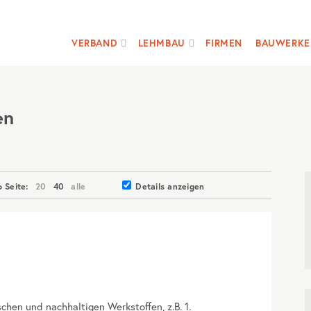
VERBAND
LEHMBAU
FIRMEN
BAUWERKE
en
o Seite:
20
40
alle
Details anzeigen
chen und nachhaltigen Werkstoffen, z.B. 1.