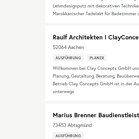
Lehmdesignputz mit dekorativen Techniken 
Marokkanischer Tadelakt für Badezimmer 
Raulf Architekten I ClayCon
52064
Aachen
AUSFÜHRUNG
PLANER
Willkommen bei Clay Concepts GmbH und Ra
Planung, Gestaltung, Beratung, Bauüberw
Betrieb Clay Concepts GmbH ist in der A
unterwegs
Marius Brenner Baudienstleis
73453
Abtsgmünd
AUSFÜHRUNG