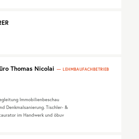
RER
üro Thomas Nicolai
LEHMBAUFACHBETRIEB
begleitung Immobilienbeschau
nd Denkmalsanierung. Tischler- &
taurator im Handwerk und öbuv