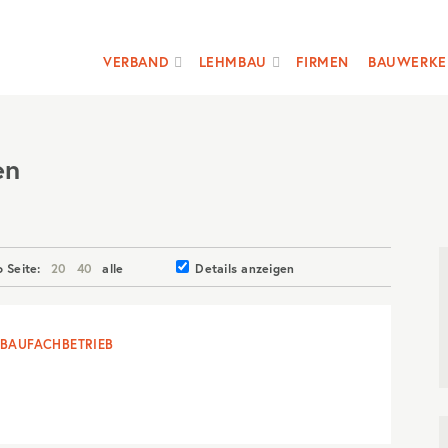
VERBAND
LEHMBAU
FIRMEN
BAUWERKE
en
o Seite:
20
40
alle
Details anzeigen
BAUFACHBETRIEB