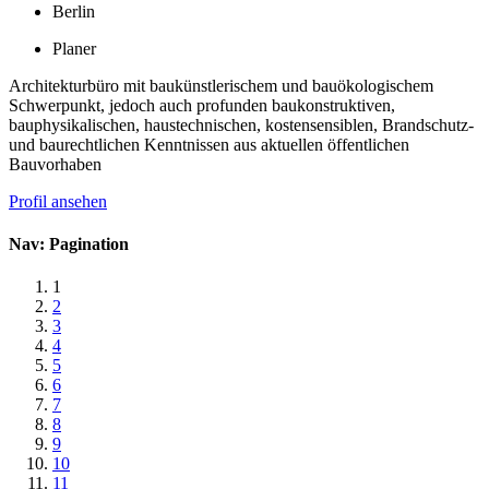
Berlin
Planer
Architekturbüro mit baukünstlerischem und bauökologischem
Schwerpunkt, jedoch auch profunden baukonstruktiven,
bauphysikalischen, haustechnischen, kostensensiblen, Brandschutz-
und baurechtlichen Kenntnissen aus aktuellen öffentlichen
Bauvorhaben
Profil ansehen
Nav: Pagination
1
2
3
4
5
6
7
8
9
10
11