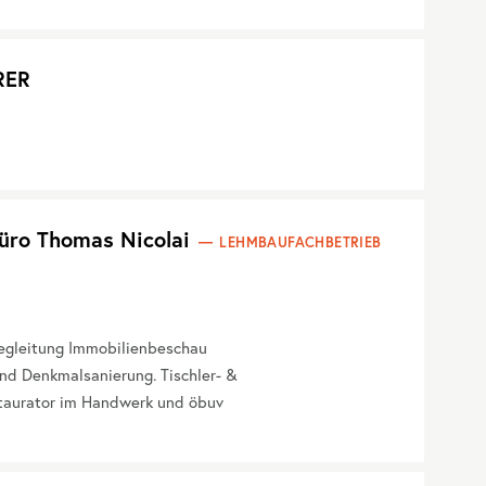
RER
üro Thomas Nicolai
LEHMBAUFACHBETRIEB
begleitung Immobilienbeschau
nd Denkmalsanierung. Tischler- &
taurator im Handwerk und öbuv