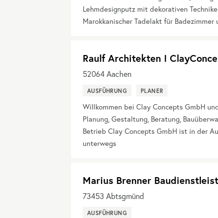
Lehmdesignputz mit dekorativen Techniken 
Marokkanischer Tadelakt für Badezimmer 
Raulf Architekten I ClayCon
52064
Aachen
AUSFÜHRUNG
PLANER
Willkommen bei Clay Concepts GmbH und Ra
Planung, Gestaltung, Beratung, Bauüberw
Betrieb Clay Concepts GmbH ist in der A
unterwegs
Marius Brenner Baudienstleis
73453
Abtsgmünd
AUSFÜHRUNG