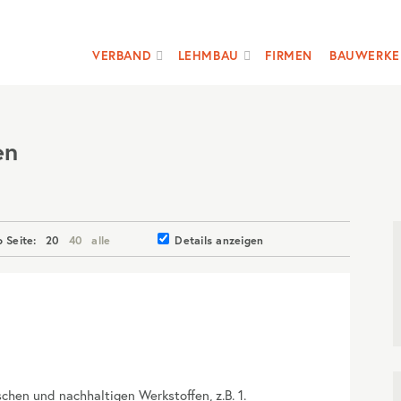
VERBAND
LEHMBAU
FIRMEN
BAUWERKE
en
o Seite:
20
40
alle
Details anzeigen
chen und nachhaltigen Werkstoffen, z.B. 1.