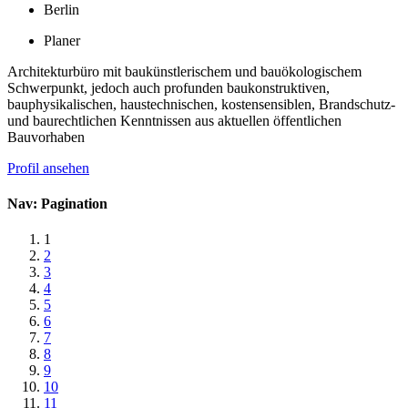
Berlin
Planer
Architekturbüro mit baukünstlerischem und bauökologischem
Schwerpunkt, jedoch auch profunden baukonstruktiven,
bauphysikalischen, haustechnischen, kostensensiblen, Brandschutz-
und baurechtlichen Kenntnissen aus aktuellen öffentlichen
Bauvorhaben
Profil ansehen
Nav: Pagination
1
2
3
4
5
6
7
8
9
10
11