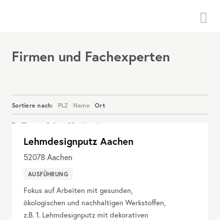
Menü
Firmen und Fachexperten
Sortiere nach:
PLZ
Name
Ort
Treffer pro Seite:
20
40
alle
Lehmdesignputz Aachen
Details anzeigen
52078
Aachen
AUSFÜHRUNG
Fokus auf Arbeiten mit gesunden,
ökologischen und nachhaltigen Werkstoffen,
z.B. 1. Lehmdesignputz mit dekorativen