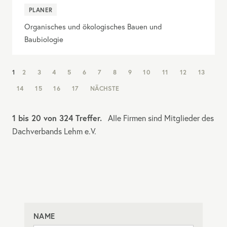
PLANER
Organisches und ökologisches Bauen und
Baubiologie
NAV:
1
2
3
4
5
6
7
8
9
10
11
12
13
PAGINATION
14
15
16
17
NÄCHSTE
1 bis 20 von 324 Treffer.
Alle Firmen sind Mitglieder des
Dachverbands Lehm e.V.
NAME