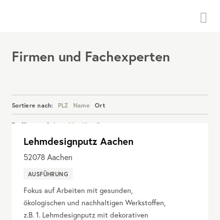
Menü
Firmen und Fachexperten
Sortiere nach:
PLZ
Name
Ort
Treffer pro Seite:
20
40
alle
Lehmdesignputz Aachen
Details anzeigen
52078
Aachen
AUSFÜHRUNG
Fokus auf Arbeiten mit gesunden,
ökologischen und nachhaltigen Werkstoffen,
z.B. 1. Lehmdesignputz mit dekorativen