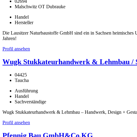
02694
Malschwitz OT Dubrauke
Handel
Hersteller
Die Lausitzer Naturbaustoffe GmbH sind ein in Sachsen heimisches Un
Jahren!
Profil ansehen
Wugk Stukkateurhandwerk & Lehmbau / St
04425
Taucha
Ausführung
Handel
Sachverständige
Wugk Stukkateurhandwerk & Lehmbau – Handwerk, Design + Gestaltu
Profil ansehen
Pfennig Bau GmbH&Co.KG