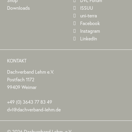
Shop
DVL Forum
Downloads
ISSUU
uni-terra
Facebook
Instagram
LinkedIn
KONTAKT
Dachverband Lehm e.V.
DACHVERBAND
Stephan
Stephan
Dachverband
Postfach 1172
LEHM
Jörchel
Jörchel
Lehm
99409
Weimar
E.V.
e.V.
Germany
Als
+49
(0)
3643 77 83 49
Bundesverband
dvl@dachverband-lehm.de
zur
www.dachverband-
Förderung
lehm.de
© 2026 Dachverband Lehm. e.V.
des