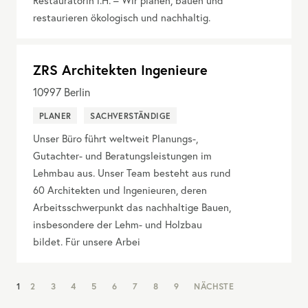
Restauratorin i.H. – Wir planen, bauen und
restaurieren ökologisch und nachhaltig.
ZRS Architekten Ingenieure
10997
Berlin
PLANER
SACHVERSTÄNDIGE
Unser Büro führt weltweit Planungs-,
Gutachter- und Beratungsleistungen im
Lehmbau aus. Unser Team besteht aus rund
60 Architekten und Ingenieuren, deren
Arbeitsschwerpunkt das nachhaltige Bauen,
insbesondere der Lehm- und Holzbau
bildet. Für unsere Arbei
NAV:
1
2
3
4
5
6
7
8
9
NÄCHSTE
PAGINATION