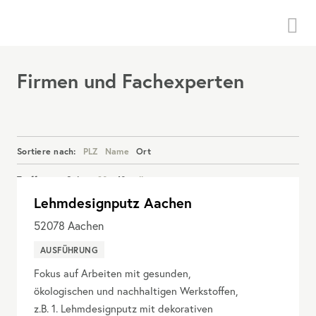
Menü
Firmen und Fachexperten
Sortiere nach:
PLZ
Name
Ort
Treffer pro Seite:
20
40
alle
Lehmdesignputz Aachen
Details anzeigen
52078
Aachen
AUSFÜHRUNG
Fokus auf Arbeiten mit gesunden,
ökologischen und nachhaltigen Werkstoffen,
z.B. 1. Lehmdesignputz mit dekorativen