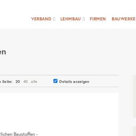
VERBAND
LEHMBAU
FIRMEN
BAUWERKE
en
o Seite:
20
40
alle
Details anzeigen
rlichen Baustoffen -