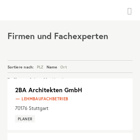
Menü
Firmen und Fachexperten
Sortiere nach:
PLZ
Name
Ort
Treffer pro Seite:
20
40
alle
2BA Architekten GmbH
Details anzeigen
LEHMBAUFACHBETRIEB
70176
Stuttgart
PLANER