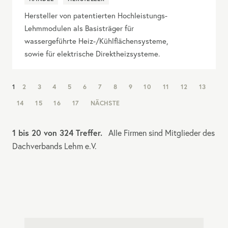
Hersteller von patentierten Hochleistungs-
Lehmmodulen als Basisträger für
wassergeführte Heiz-/Kühlflächensysteme,
sowie für elektrische Direktheizsysteme.
NAV:
1
2
3
4
5
6
7
8
9
10
11
12
13
PAGINATION
14
15
16
17
NÄCHSTE
1 bis 20 von 324 Treffer.
Alle Firmen sind Mitglieder des
Dachverbands Lehm e.V.