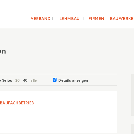
VERBAND
LEHMBAU
FIRMEN
BAUWERKE
en
o Seite:
20
40
alle
Details anzeigen
BAUFACHBETRIEB