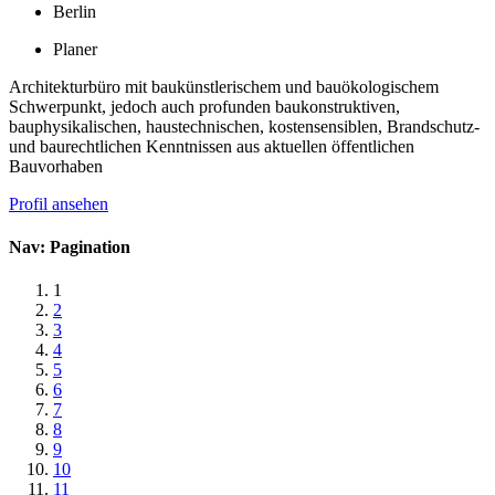
Berlin
Planer
Architekturbüro mit baukünstlerischem und bauökologischem
Schwerpunkt, jedoch auch profunden baukonstruktiven,
bauphysikalischen, haustechnischen, kostensensiblen, Brandschutz-
und baurechtlichen Kenntnissen aus aktuellen öffentlichen
Bauvorhaben
Profil ansehen
Nav: Pagination
1
2
3
4
5
6
7
8
9
10
11