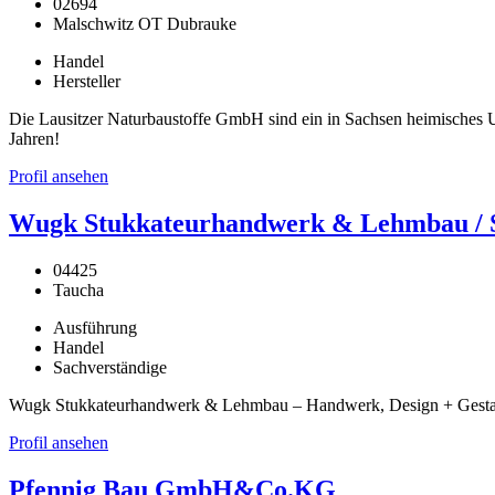
02694
Malschwitz OT Dubrauke
Handel
Hersteller
Die Lausitzer Naturbaustoffe GmbH sind ein in Sachsen heimisches Un
Jahren!
Profil ansehen
Wugk Stukkateurhandwerk & Lehmbau / St
04425
Taucha
Ausführung
Handel
Sachverständige
Wugk Stukkateurhandwerk & Lehmbau – Handwerk, Design + Gestaltu
Profil ansehen
Pfennig Bau GmbH&Co.KG