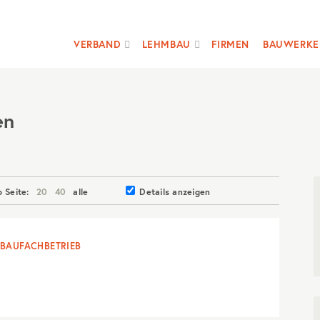
VERBAND
LEHMBAU
FIRMEN
BAUWERKE
en
o Seite:
20
40
alle
Details anzeigen
BAUFACHBETRIEB