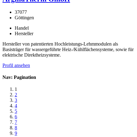
37077
Göttingen
Handel
Hersteller
Hersteller von patentierten Hochleistungs-Lehmmodulen als
Basisträger für wassergeführte Heiz-/Kühlflächensysteme, sowie für
elektrische Direktheizsysteme.
Profil ansehen
Nav: Pagination
1
2
3
4
5
6
7
8
9