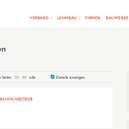
VERBAND
LEHMBAU
FIRMEN
BAUWERKE
en
o Seite:
20
40
alle
Details anzeigen
BAUFACHBETRIEB