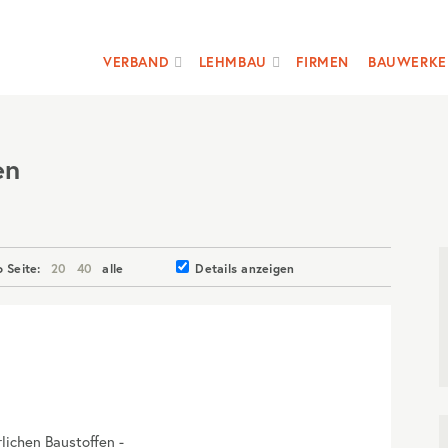
VERBAND
LEHMBAU
FIRMEN
BAUWERKE
en
o Seite:
20
40
alle
Details anzeigen
rlichen Baustoffen -