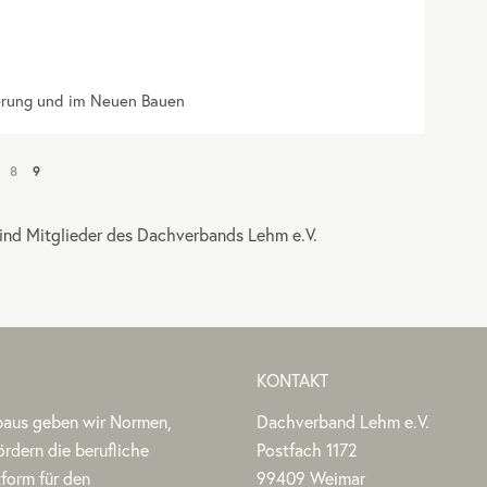
erung und im Neuen Bauen
8
9
sind Mitglieder des Dachverbands Lehm e.V.
KONTAKT
baus geben wir Normen,
Dachverband Lehm e.V.
Stephan
Stephan
Dachverband
ördern die berufliche
Postfach 1172
Jörchel
Jörchel
Lehm
tform für den
99409
Weimar