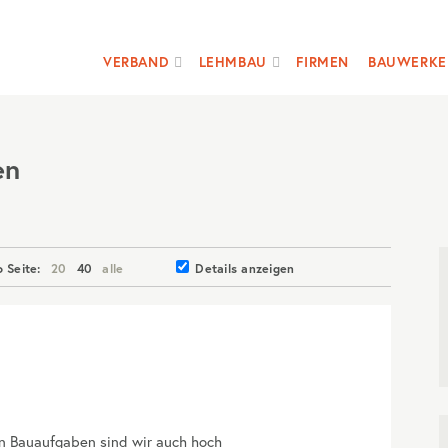
VERBAND
LEHMBAU
FIRMEN
BAUWERKE
en
o Seite:
20
40
alle
Details anzeigen
hen Bauaufgaben sind wir auch hoch