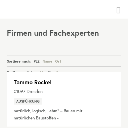
Menü
Firmen und Fachexperten
Sortiere nach:
PLZ
Name
Ort
Treffer pro Seite:
20
40
alle
Tammo Rockel
Details anzeigen
01097
Dresden
AUSFÜHRUNG
natürlich, logisch, Lehm* – Bauen mit
natürlichen Baustoffen -