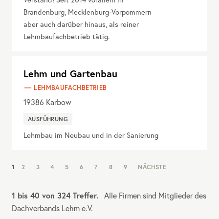
Brandenburg, Mecklenburg-Vorpommern
aber auch darüber hinaus, als reiner
Lehmbaufachbetrieb tätig.
Lehm und Gartenbau
LEHMBAUFACHBETRIEB
19386
Karbow
AUSFÜHRUNG
Lehmbau im Neubau und in der Sanierung
NAV:
1
2
3
4
5
6
7
8
9
NÄCHSTE
PAGINATION
1 bis 40 von 324 Treffer.
Alle Firmen sind Mitglieder des
Dachverbands Lehm e.V.