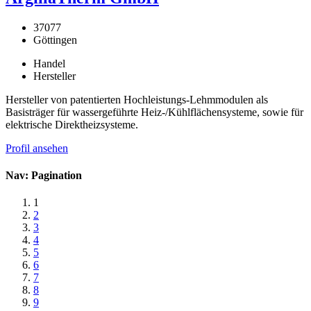
37077
Göttingen
Handel
Hersteller
Hersteller von patentierten Hochleistungs-Lehmmodulen als
Basisträger für wassergeführte Heiz-/Kühlflächensysteme, sowie für
elektrische Direktheizsysteme.
Profil ansehen
Nav: Pagination
1
2
3
4
5
6
7
8
9