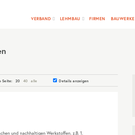
VERBAND
LEHMBAU
FIRMEN
BAUWERKE
en
o Seite:
20
40
alle
Details anzeigen
chen und nachhaltigen Werkstoffen, z.B. 1.