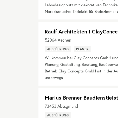
Lehmdesignputz mit dekorativen Techniken 
Marokkanischer Tadelakt für Badezimmer 
Raulf Architekten I ClayCon
52064
Aachen
AUSFÜHRUNG
PLANER
Willkommen bei Clay Concepts GmbH und Ra
Planung, Gestaltung, Beratung, Bauüberw
Betrieb Clay Concepts GmbH ist in der A
unterwegs
Marius Brenner Baudienstleis
73453
Abtsgmünd
AUSFÜHRUNG