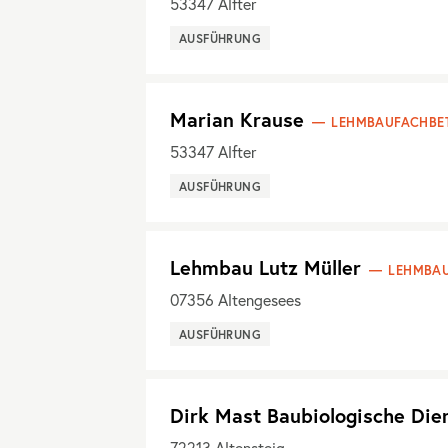
53347
Alfter
AUSFÜHRUNG
Marian Krause
LEHMBAUFACHBET
53347
Alfter
AUSFÜHRUNG
Lehmbau Lutz Müller
LEHMBAU
07356
Altengesees
AUSFÜHRUNG
Dirk Mast Baubiologische Die
72213
Altensteig