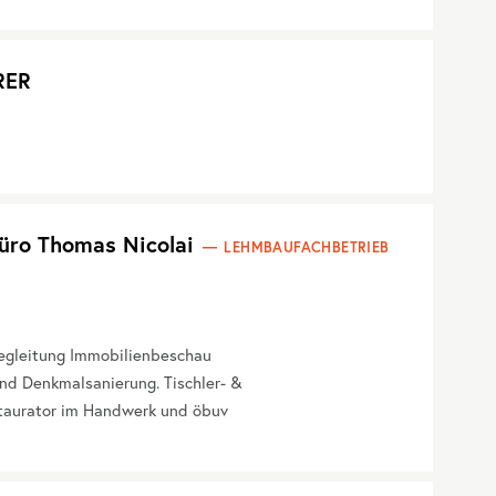
RER
üro Thomas Nicolai
LEHMBAUFACHBETRIEB
begleitung Immobilienbeschau
nd Denkmalsanierung. Tischler- &
taurator im Handwerk und öbuv