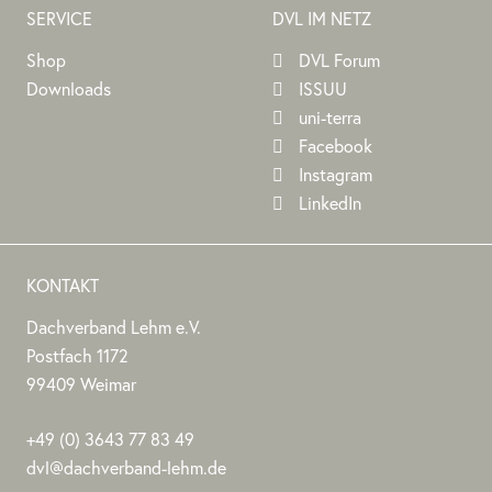
SERVICE
DVL IM NETZ
Shop
DVL Forum
Downloads
ISSUU
uni-terra
Facebook
Instagram
LinkedIn
KONTAKT
Dachverband Lehm e.V.
DACHVERBAND
Stephan
Stephan
Dachverband
Postfach 1172
LEHM
Jörchel
Jörchel
Lehm
99409
Weimar
E.V.
e.V.
Germany
Als
+49
(0)
3643 77 83 49
Bundesverband
dvl@dachverband-lehm.de