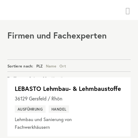
Menü
Firmen und Fachexperten
Sortiere nach:
PLZ
Name
Ort
Treffer pro Seite:
20
40
alle
LEBASTO Lehmbau- & Lehmbaustoffe
Details anzeigen
36129
Gersfeld / Rhön
AUSFÜHRUNG
HANDEL
Lehmbau und Sanierung von
Fachwerkhäusern