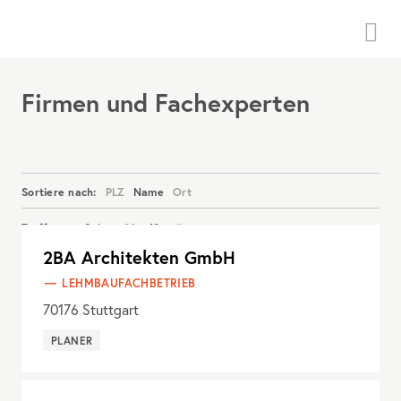
Menü
Firmen und Fachexperten
Sortiere nach:
PLZ
Name
Ort
Treffer pro Seite:
20
40
alle
2BA Architekten GmbH
Details anzeigen
LEHMBAUFACHBETRIEB
70176
Stuttgart
PLANER