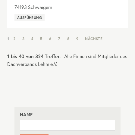
74193
Schwaigern
AUSFÜHRUNG
NAV:
1
2
3
4
5
6
7
8
9
NÄCHSTE
PAGINATION
1 bis 40 von 324 Treffer.
Alle Firmen sind Mitglieder des
Dachverbands Lehm e.V.
NAME