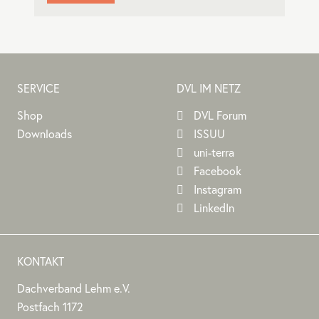
SERVICE
DVL IM NETZ
Shop
DVL Forum
Downloads
ISSUU
uni-terra
Facebook
Instagram
LinkedIn
KONTAKT
Dachverband Lehm e.V.
DACHVERBAND
Stephan
Stephan
Dachverband
Postfach 1172
LEHM