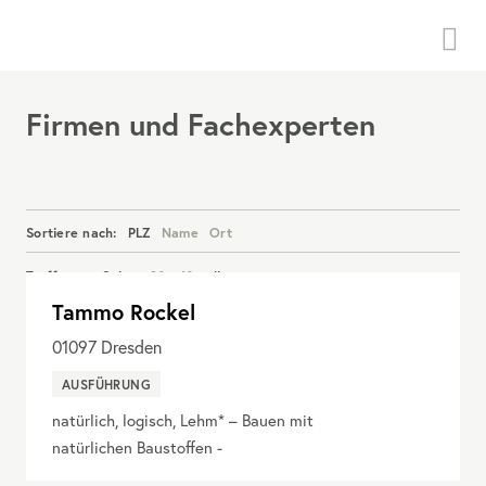
Menü
Firmen und Fachexperten
Sortiere nach:
PLZ
Name
Ort
Treffer pro Seite:
20
40
alle
Tammo Rockel
Details anzeigen
01097
Dresden
AUSFÜHRUNG
natürlich, logisch, Lehm* – Bauen mit
natürlichen Baustoffen -