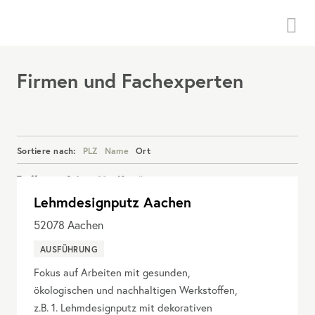
Menü
Firmen und Fachexperten
Sortiere nach:
PLZ
Name
Ort
Treffer pro Seite:
20
40
alle
Lehmdesignputz Aachen
Details anzeigen
52078
Aachen
AUSFÜHRUNG
Fokus auf Arbeiten mit gesunden,
ökologischen und nachhaltigen Werkstoffen,
z.B. 1. Lehmdesignputz mit dekorativen