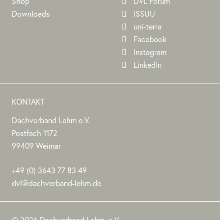
Shop
DVL Forum
Downloads
ISSUU
uni-terra
Facebook
Instagram
LinkedIn
KONTAKT
Dachverband Lehm e.V.
DACHVERBAND
Stephan
Stephan
Dachverband
Postfach 1172
LEHM
Jörchel
Jörchel
Lehm
99409
Weimar
E.V.
e.V.
Germany
Als
+49
(0)
3643 77 83 49
Bundesverband
dvl@dachverband-lehm.de
zur
www.dachverband-
Förderung
lehm.de
© 2026 Dachverband Lehm. e.V.