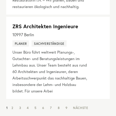
Restauratorin i.H. – Wir planen, bauen und
restaurieren ökologisch und nachhaltig.
ZRS Architekten Ingenieure
10997
Berlin
PLANER
SACHVERSTÄNDIGE
Unser Büro führt weltweit Planungs-,
Gutachter- und Beratungsleistungen im
Lehmbau aus. Unser Team besteht aus rund
60 Architekten und Ingenieuren, deren
Arbeitsschwerpunkt das nachhaltige Bauen,
insbesondere der Lehm- und Holzbau
bildet. Für unsere Arbei
NAV:
1
2
3
4
5
6
7
8
9
NÄCHSTE
PAGINATION