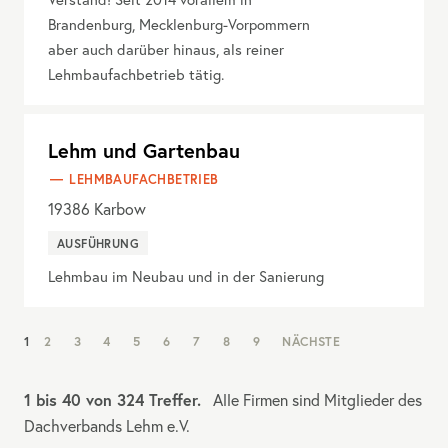
Brandenburg, Mecklenburg-Vorpommern
aber auch darüber hinaus, als reiner
Lehmbaufachbetrieb tätig.
Lehm und Gartenbau
LEHMBAUFACHBETRIEB
19386
Karbow
AUSFÜHRUNG
Lehmbau im Neubau und in der Sanierung
NAV:
1
2
3
4
5
6
7
8
9
NÄCHSTE
PAGINATION
1 bis 40 von 324 Treffer.
Alle Firmen sind Mitglieder des
Dachverbands Lehm e.V.