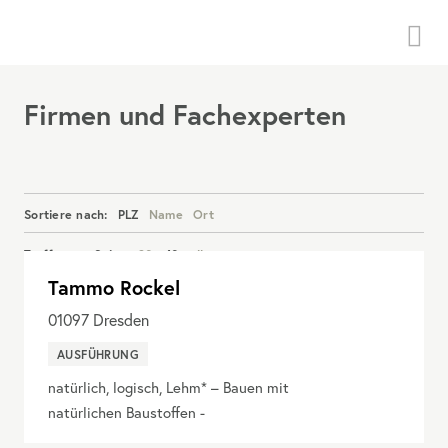
Menü
Firmen und Fachexperten
Sortiere nach:
PLZ
Name
Ort
Treffer pro Seite:
20
40
alle
Tammo Rockel
Details anzeigen
01097
Dresden
AUSFÜHRUNG
natürlich, logisch, Lehm* – Bauen mit
natürlichen Baustoffen -