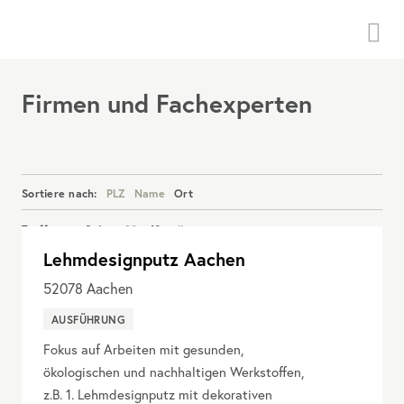
Menü
Firmen und Fachexperten
Sortiere nach:
PLZ
Name
Ort
Treffer pro Seite:
20
40
alle
Lehmdesignputz Aachen
Details anzeigen
52078
Aachen
AUSFÜHRUNG
Fokus auf Arbeiten mit gesunden,
ökologischen und nachhaltigen Werkstoffen,
z.B. 1. Lehmdesignputz mit dekorativen