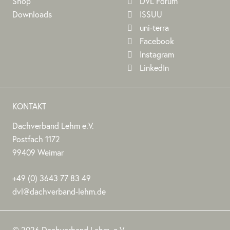
Shop
DVL Forum
Downloads
ISSUU
uni-terra
Facebook
Instagram
LinkedIn
KONTAKT
Dachverband Lehm e.V.
DACHVERBAND
Stephan
Stephan
Dachverband
Postfach 1172
LEHM
Jörchel
Jörchel
Lehm
99409
Weimar
E.V.
e.V.
Germany
Als
+49
(0)
3643 77 83 49
Bundesverband
dvl@dachverband-lehm.de
zur
www.dachverband-
Förderung
lehm.de
© 2026 Dachverband Lehm. e.V.