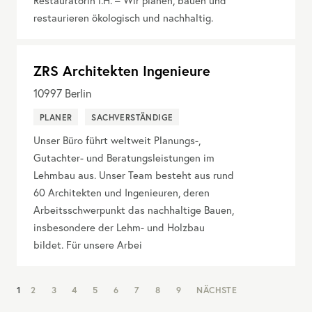
Restauratorin i.H. – Wir planen, bauen und
restaurieren ökologisch und nachhaltig.
ZRS Architekten Ingenieure
10997
Berlin
PLANER
SACHVERSTÄNDIGE
Unser Büro führt weltweit Planungs-,
Gutachter- und Beratungsleistungen im
Lehmbau aus. Unser Team besteht aus rund
60 Architekten und Ingenieuren, deren
Arbeitsschwerpunkt das nachhaltige Bauen,
insbesondere der Lehm- und Holzbau
bildet. Für unsere Arbei
NAV:
1
2
3
4
5
6
7
8
9
NÄCHSTE
PAGINATION