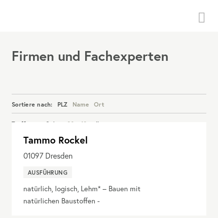
Menü
Firmen und Fachexperten
Sortiere nach:
PLZ
Name
Ort
Treffer pro Seite:
20
40
alle
Tammo Rockel
Details anzeigen
01097
Dresden
AUSFÜHRUNG
natürlich, logisch, Lehm* – Bauen mit
natürlichen Baustoffen -