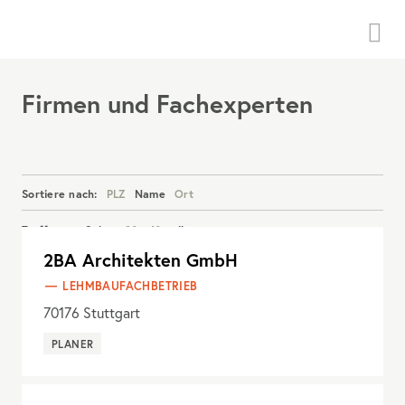
Menü
Firmen und Fachexperten
Sortiere nach:
PLZ
Name
Ort
Treffer pro Seite:
20
40
alle
2BA Architekten GmbH
Details anzeigen
LEHMBAUFACHBETRIEB
70176
Stuttgart
PLANER